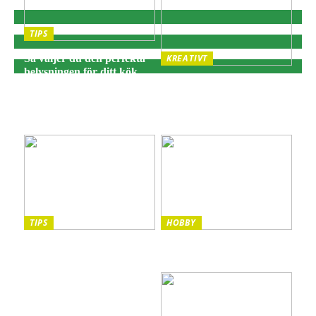
TIPS
Så väljer du den perfekta
KREATIVT
belysningen för ditt kök
Adventsljusstake:
och matplats
Traditionell julbelysning
för hemtrevnad och
stämning
TIPS
HOBBY
Sista minuten-resor: Din
Vilka instrument passar
guide till spontana äventyr
bäst för barn?
och oförglömliga
upplevelser