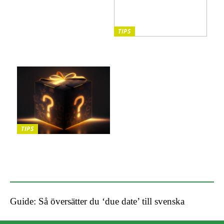
TIPS
5 saker att tänka på när du
promenerar
TIPS
Upptäck trolleriets
underbara värld – Guide
till trollerilådor
Guide: Så översätter du ‘due date’ till svenska