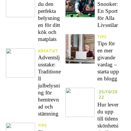
du den
Snooker:
perfekta
En Sport
belysning
för Alla
en för ditt
Livsstilar
kök och
TIPS
matplats
Tips för
en mer
KREATIVT
Adventslj
givande
usstake:
vardag –
Traditione
starta upp
ll
en blogg
julbelysni
25/10/20
ng för
22
hemtrevn
Hur lever
ad och
du upp
stämning
till tidens
TIPS
skönhetsi