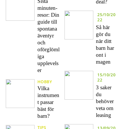
Sista
deal?
minuten-
resor: Din
25/10/20
22
guide till
Så här
spontana
gör du
äventyr
när ditt
och
barn har
oförglöml
ont i
iga
magen
upplevels
er
15/10/20
22
HOBBY
3 saker
Vilka
du
instrumen
behöver
t passar
veta om
bäst för
leasing
barn?
TIPS
13/09/20