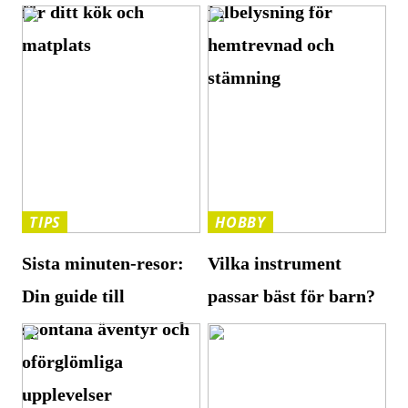
för ditt kök och
julbelysning för
matplats
hemtrevnad och
stämning
TIPS
HOBBY
Sista minuten-resor:
Vilka instrument
Din guide till
passar bäst för barn?
spontana äventyr och
oförglömliga
upplevelser