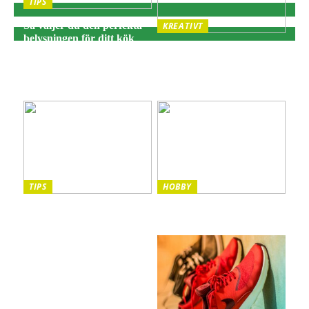
TIPS
Så väljer du den perfekta
KREATIVT
belysningen för ditt kök
Adventsljusstake:
och matplats
Traditionell julbelysning
för hemtrevnad och
stämning
TIPS
HOBBY
Sista minuten-resor: Din
Vilka instrument passar
guide till spontana äventyr
bäst för barn?
och oförglömliga
upplevelser