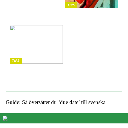
TIPS
5 saker att tänka på när du
promenerar
TIPS
Upptäck trolleriets
underbara värld – Guide
till trollerilådor
Guide: Så översätter du ‘due date’ till svenska