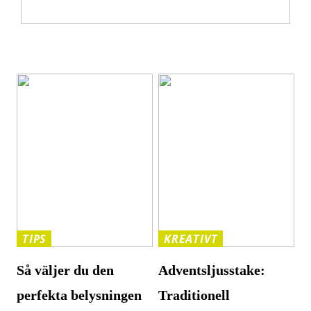
Så här gör du när ditt barn har ont i magen
TIPS
KREATIVT
Så väljer du den
Adventsljusstake:
perfekta belysningen
Traditionell