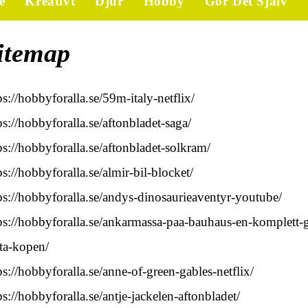
e
Kreativt
Djur
Hobby
Gör Det Själv
itemap
ps://hobbyforalla.se/59m-italy-netflix/
ps://hobbyforalla.se/aftonbladet-saga/
ps://hobbyforalla.se/aftonbladet-solkram/
ps://hobbyforalla.se/almir-bil-blocket/
ps://hobbyforalla.se/andys-dinosaurieaventyr-youtube/
ps://hobbyforalla.se/ankarmassa-paa-bauhaus-en-komplett-g
ta-kopen/
ps://hobbyforalla.se/anne-of-green-gables-netflix/
ps://hobbyforalla.se/antje-jackelen-aftonbladet/