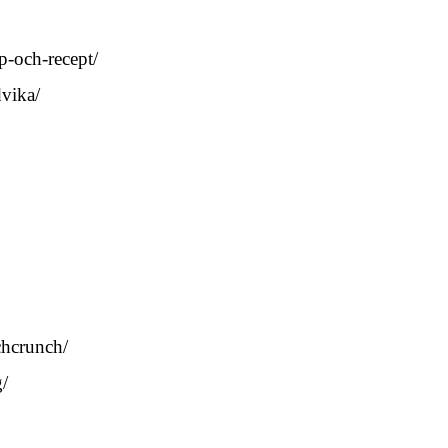
op-och-recept/
dvika/
chcrunch/
g/