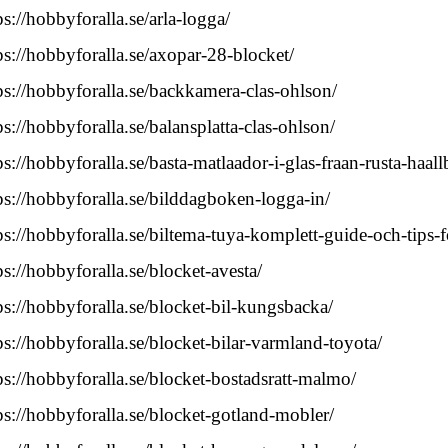
ps://hobbyforalla.se/arla-logga/
ps://hobbyforalla.se/axopar-28-blocket/
ps://hobbyforalla.se/backkamera-clas-ohlson/
ps://hobbyforalla.se/balansplatta-clas-ohlson/
ps://hobbyforalla.se/basta-matlaador-i-glas-fraan-rusta-haal
ps://hobbyforalla.se/bilddagboken-logga-in/
ps://hobbyforalla.se/biltema-tuya-komplett-guide-och-tips-
ps://hobbyforalla.se/blocket-avesta/
ps://hobbyforalla.se/blocket-bil-kungsbacka/
ps://hobbyforalla.se/blocket-bilar-varmland-toyota/
ps://hobbyforalla.se/blocket-bostadsratt-malmo/
ps://hobbyforalla.se/blocket-gotland-mobler/