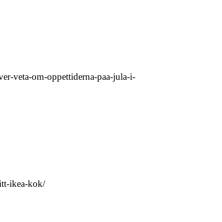
over-veta-om-oppettiderna-paa-jula-i-
itt-ikea-kok/