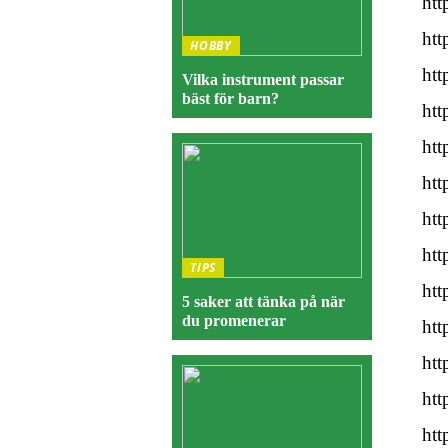
htt
htt
HOBBY
htt
Vilka instrument passar
bäst för barn?
htt
htt
htt
htt
htt
TIPS
htt
5 saker att tänka på när
du promenerar
htt
htt
htt
htt