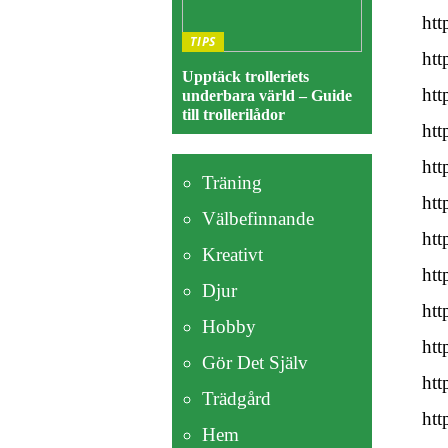
htt
TIPS
htt
Upptäck trolleriets
htt
underbara värld – Guide
till trollerilådor
htt
htt
Träning
htt
Välbefinnande
htt
Kreativt
htt
Djur
htt
Hobby
htt
Gör Det Själv
htt
Trädgård
htt
Hem