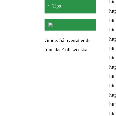
htt
Tips
htt
htt
htt
htt
Guide: Så översätter du
htt
‘due date’ till svenska
htt
htt
htt
htt
htt
htt
htt