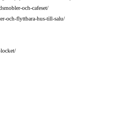
rdsmobler-och-cafeset/
r-och-flyttbara-hus-till-salu/
blocket/