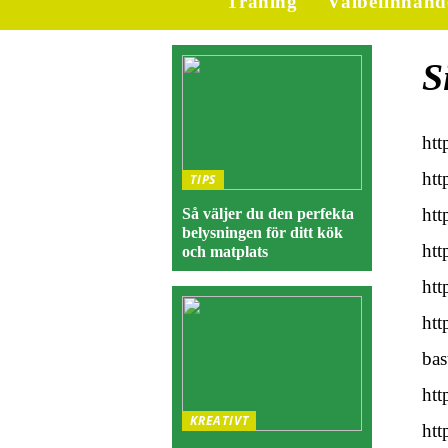
Träning
Välbefinnand
S
htt
htt
TIPS
htt
Så väljer du den perfekta
belysningen för ditt kök
htt
och matplats
htt
htt
bas
htt
KREATIVT
htt