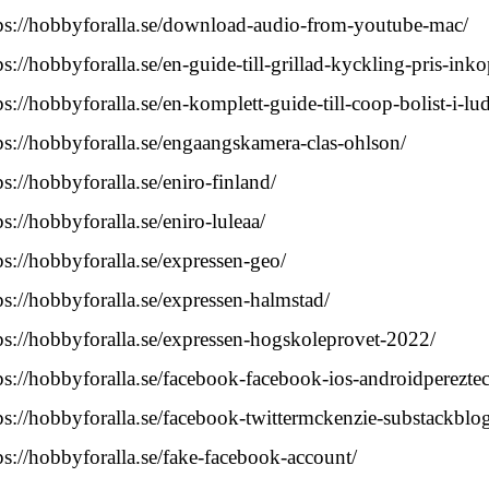
ps://hobbyforalla.se/download-audio-from-youtube-mac/
ps://hobbyforalla.se/en-guide-till-grillad-kyckling-pris-ink
ps://hobbyforalla.se/en-komplett-guide-till-coop-bolist-i-lu
ps://hobbyforalla.se/engaangskamera-clas-ohlson/
ps://hobbyforalla.se/eniro-finland/
ps://hobbyforalla.se/eniro-luleaa/
ps://hobbyforalla.se/expressen-geo/
ps://hobbyforalla.se/expressen-halmstad/
ps://hobbyforalla.se/expressen-hogskoleprovet-2022/
ps://hobbyforalla.se/facebook-facebook-ios-androidperezte
ps://hobbyforalla.se/facebook-twittermckenzie-substackblo
ps://hobbyforalla.se/fake-facebook-account/