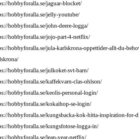
ps://hobbyforalla.se/jaguar-blocket/
ps://hobbyforalla.se/jelly-youtube/
ps://hobbyforalla.se/john-deere-logga/
ps://hobbyforalla.se/jojo-part-4-netflix/
ps://hobbyforalla.se/jula-karlskrona-oppettider-allt-du-beh
lskrona/
ps://hobbyforalla.se/julkoket-svt-barn/
ps://hobbyforalla.se/kaffekvarn-clas-ohlson/
ps://hobbyforalla.se/keolis-personal-login/
ps://hobbyforalla.se/kokaihop-se-login/
ps://hobbyforalla.se/kungsbacka-kok-hitta-inspiration-for-d
ps://hobbyforalla.se/kungsfotose-logga-in/
ps://hobbyforalla.se/leap-year-netflix/