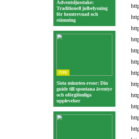
Adventsljusstake:
htt
Traditionell julbelysning
för hemtrevnad och
htt
stämning
htt
htt
htt
htt
htt
TIPS
Sista minuten-resor: Din
htt
guide till spontana äventyr
htt
och oförglömliga
upplevelser
htt
htt
htt