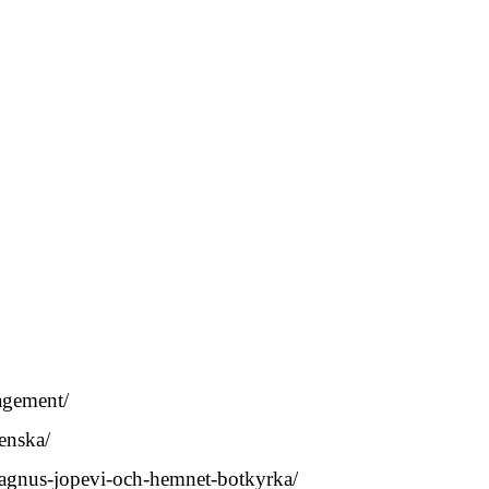
agement/
venska/
-magnus-jopevi-och-hemnet-botkyrka/