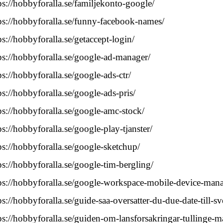
ps://hobbyforalla.se/familjekonto-google/
ps://hobbyforalla.se/funny-facebook-names/
ps://hobbyforalla.se/getaccept-login/
ps://hobbyforalla.se/google-ad-manager/
ps://hobbyforalla.se/google-ads-ctr/
ps://hobbyforalla.se/google-ads-pris/
ps://hobbyforalla.se/google-amc-stock/
ps://hobbyforalla.se/google-play-tjanster/
ps://hobbyforalla.se/google-sketchup/
ps://hobbyforalla.se/google-tim-bergling/
ps://hobbyforalla.se/google-workspace-mobile-device-man
ps://hobbyforalla.se/guide-saa-oversatter-du-due-date-till-s
ps://hobbyforalla.se/guiden-om-lansforsakringar-tullinge