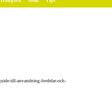
Trädgård
Hem
Tips
uide-till-anvandning-fordelar-och-