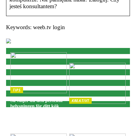
jesteś konsultantem?
Keywords: weeb.tv login
TIPS
Så väljer du den perfekta
KREATIVT
belysningen för ditt kök
Adventsljusstake:
och matplats
Traditionell julbelysning
för hemtrevnad och
stämning