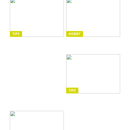
TIPS
HOBBY
Sista minuten-resor: Din
Vilka instrument passar
guide till spontana äventyr
bäst för barn?
och oförglömliga
upplevelser
TIPS
5 saker att tänka på när du
promenerar