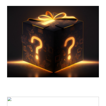
Upptäck trolleriets underbara värld – Guide
till trollerilådor