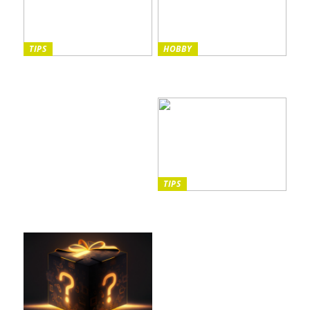
TIPS
HOBBY
Sista minuten-resor: Din
Vilka instrument passar
guide till spontana äventyr
bäst för barn?
och oförglömliga
upplevelser
TIPS
5 saker att tänka på när du
promenerar