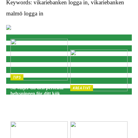
Keywords: vikariebanken logga in, vikariebanken
malmö logga in
TIPS
Så väljer du den perfekta
KREATIVT
belysningen för ditt kök
Adventsljusstake:
och matplats
Traditionell julbelysning
för hemtrevnad och
stämning