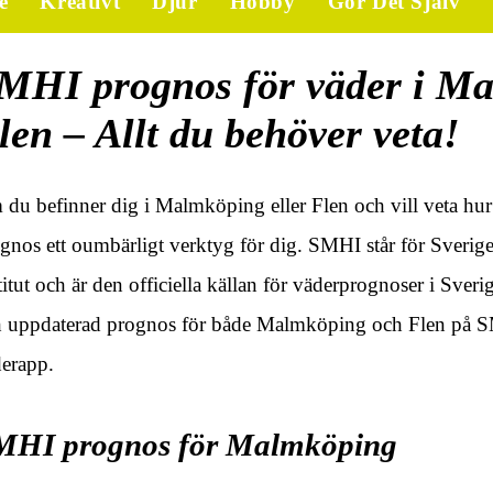
e
Kreativt
Djur
Hobby
Gör Det Själv
MHI prognos för väder i M
len – Allt du behöver veta!
du befinner dig i Malmköping eller Flen och vill veta hu
gnos ett oumbärligt verktyg för dig. SMHI står för Sveri
titut och är den officiella källan för väderprognoser i Sveri
 uppdaterad prognos för både Malmköping och Flen på SM
erapp.
MHI prognos för Malmköping