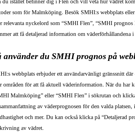
du istället befinner dig i Flen och vill veta hur vädret k
oder som för Malmköping. Besök SMHI:s webbplats eller 
er relevanta nyckelord som “SMHI Flen”, “SMHI prognos F
mer att få detaljerad information om väderförhållandena i
å använder du SMHI prognos på web
I:s webbplats erbjuder ett användarvänligt gränssnitt där d
er områden för att få aktuell väderinformation. När du har
HI Malmköping” eller “SMHI Flen” i sökrutan och klick
sammanfattning av väderprognosen för den valda platsen, i
dhastighet och mer. Du kan också klicka på “Detaljerad pro
krivning av vädret.