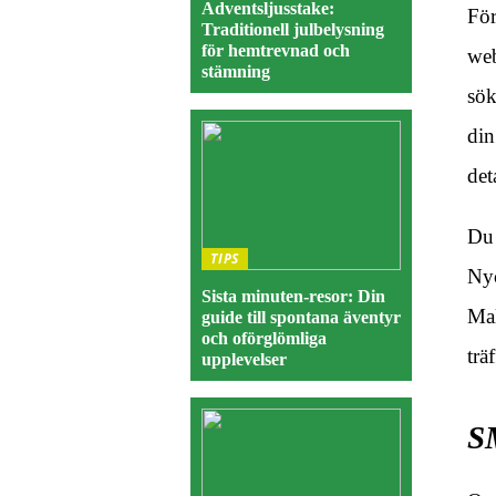
Adventsljusstake:
För
Traditionell julbelysning
för hemtrevnad och
web
stämning
sök
din
det
Du 
TIPS
Nyc
Sista minuten-resor: Din
Mal
guide till spontana äventyr
och oförglömliga
trä
upplevelser
S