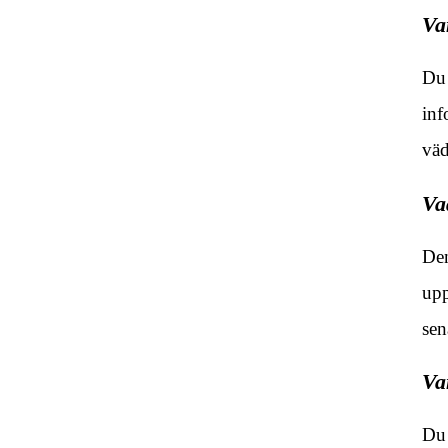
Va
Du 
inf
väd
Va
Den
upp
sen
Va
Du 