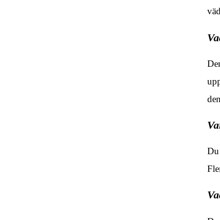
väd
Va
Den
upp
den
Va
Du 
Fle
Va