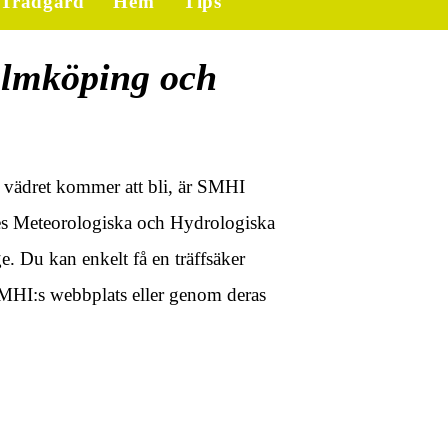
Trädgård
Hem
Tips
almköping och
r vädret kommer att bli, är SMHI
ges Meteorologiska och Hydrologiska
ge. Du kan enkelt få en träffsäker
HI:s webbplats eller genom deras