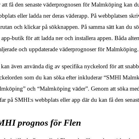
 att få den senaste väderprognosen för Malmköping kan 
bplats eller ladda ner deras väderapp. På webbplatsen s
rutan och klickar på sökknappen. På samma sätt kan du sö
 app-butik för att ladda ner och installera appen. Båda altern
aljerade och uppdaterade väderprognoser för Malmköping.
kan även använda dig av specifika nyckelord för att snabbt
kelorden som du kan söka efter inkluderar “SMHI Malm
mköping” och “Malmköping väder”. Genom att söka med 
ffar på SMHI:s webbplats eller app där du kan få den sen
MHI prognos för Flen