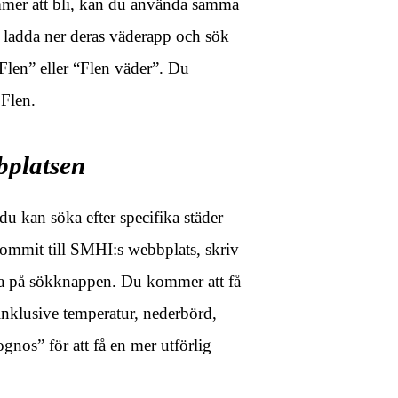
ommer att bli, kan du använda samma
ladda ner deras väderapp och sök
len” eller “Flen väder”. Du
 Flen.
bplatsen
u kan söka efter specifika städer
 kommit till SMHI:s webbplats, skriv
a på sökknappen. Du kommer att få
nklusive temperatur, nederbörd,
gnos” för att få en mer utförlig