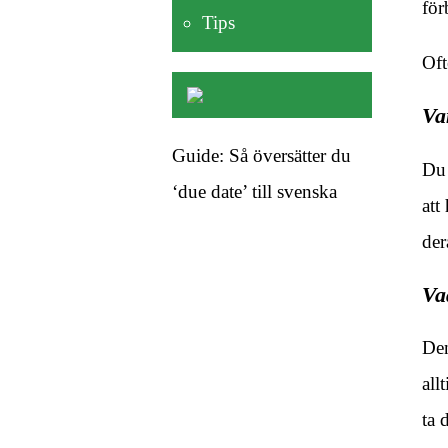
för
Tips
Oft
Va
Guide: Så översätter du
Du 
‘due date’ till svenska
att
der
Va
Den
all
ta 