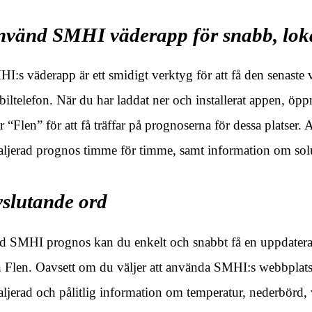
nvänd SMHI väderapp för snabb, lok
I:s väderapp är ett smidigt verktyg för att få den senaste 
iltelefon. När du har laddat ner och installerat appen, ö
er “Flen” för att få träffar på prognoserna för dessa platser.
aljerad prognos timme för timme, samt information om so
slutande ord
 SMHI prognos kan du enkelt och snabbt få en uppdater
 Flen. Oavsett om du väljer att använda SMHI:s webbplats
aljerad och pålitlig information om temperatur, nederbörd,