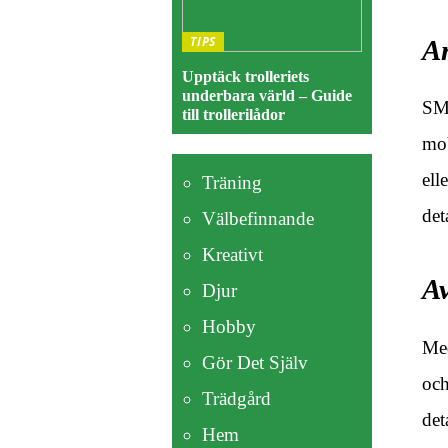
TIPS
A
Upptäck trolleriets
underbara värld – Guide
SMH
till trollerilådor
mob
ell
Träning
det
Välbefinnande
Kreativt
Av
Djur
Hobby
Med
Gör Det Själv
och
Trädgård
det
Hem