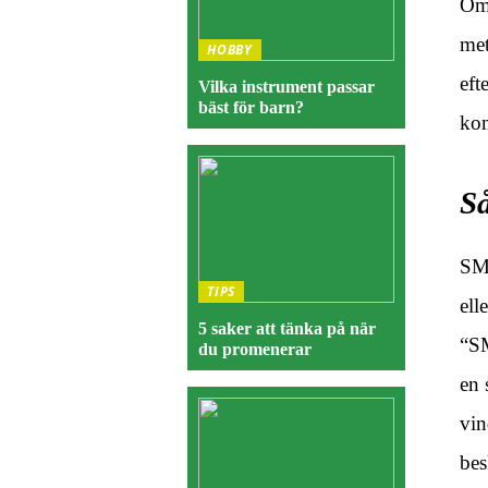
Om 
met
HOBBY
eft
Vilka instrument passar
bäst för barn?
kom
S
SMH
TIPS
ell
5 saker att tänka på när
“SM
du promenerar
en 
vin
bes