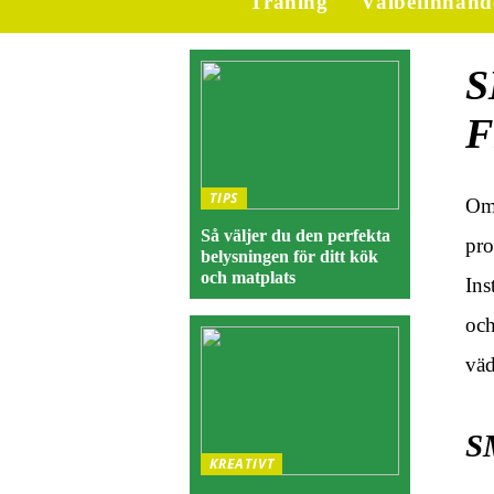
Träning
Välbefinnand
S
F
TIPS
Om 
Så väljer du den perfekta
pro
belysningen för ditt kök
och matplats
Ins
och
väd
S
KREATIVT