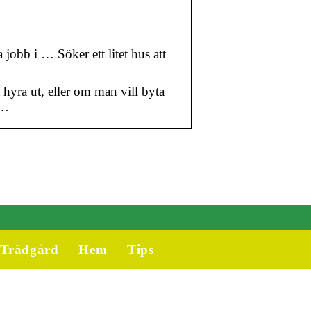
 jobb i … Söker ett litet hus att
hyra ut, eller om man vill byta
t…
Trädgård
Hem
Tips