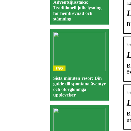
Adventsljusstake:
ht
Traditionell julbelysning
L
för hemtrevnad och
stämning
B
ht
L
B
TIPS
ö
Sista minuten-resor: Din
guide till spontana äventyr
och oförglömliga
ht
upplevelser
L
B
u