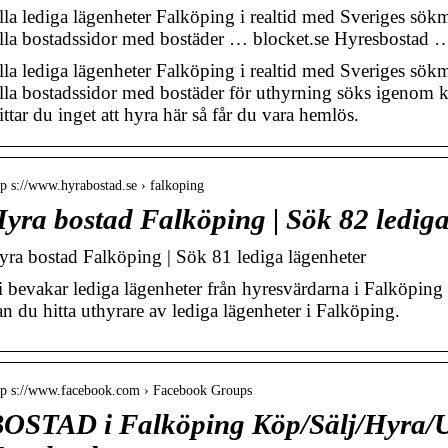
lla lediga lägenheter Falköping i realtid med Sveriges sökm
lla bostadssidor med bostäder … blocket.se Hyresbostad 
lla lediga lägenheter Falköping i realtid med Sveriges sökm
lla bostadssidor med bostäder för uthyrning söks igenom kon
ttar du inget att hyra här så får du vara hemlös.
tp s://www.hyrabostad.se › falkoping
yra bostad Falköping | Sök 82 lediga
yra bostad Falköping | Sök 81 lediga lägenheter
i bevakar lediga lägenheter från hyresvärdarna i Falköpin
an du hitta uthyrare av lediga lägenheter i Falköping.
tp s://www.facebook.com › Facebook Groups
OSTAD i Falköping Köp/Sälj/Hyra/Ut