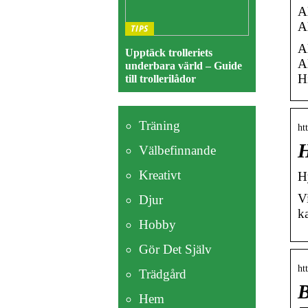
A
A
TIPS
A
Upptäck trolleriets
A
underbara värld – Guide
Hi
till trollerilådor
Träning
ht
H
Välbefinnande
Kreativt
H
V
Djur
k
Hobby
Gör Det Själv
ht
Trädgård
B
Hem