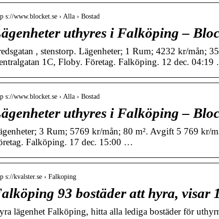
tp s://www.blocket.se › Alla › Bostad
ägenheter uthyres i Falköping – Blo
redsgatan , stenstorp. Lägenheter; 1 Rum; 4232 kr/mån; 35
entralgatan 1C, Floby. Företag. Falköping. 12 dec. 04:19
tp s://www.blocket.se › Alla › Bostad
ägenheter uthyres i Falköping – Blo
ägenheter; 3 Rum; 5769 kr/mån; 80 m². Avgift 5 769 kr/m
öretag. Falköping. 17 dec. 15:00 …
tp s://kvalster.se › Falkoping
alköping 93 bostäder att hyra, visar 1
yra lägenhet Falköping, hitta alla lediga bostäder för uthyr