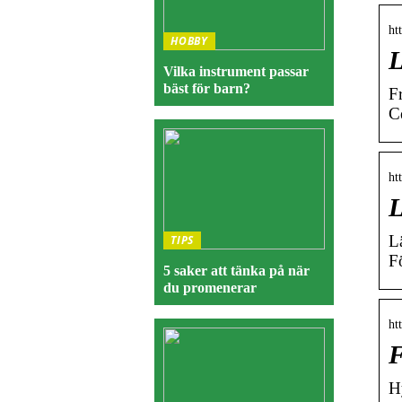
ht
HOBBY
L
Vilka instrument passar
bäst för barn?
F
C
ht
L
L
TIPS
F
5 saker att tänka på när
du promenerar
ht
F
H