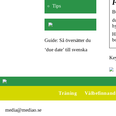
F
Tips
B
du
h
H
b
Guide: Så översätter du
‘due date’ till svenska
Key
Träning
Välbefinnand
media@mediao.se