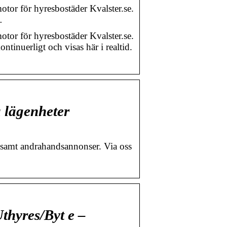
otor för hyresbostäder Kvalster.se.
…
otor för hyresbostäder Kvalster.se.
tinuerligt och visas här i realtid.
 lägenheter
g samt andrahandsannonser. Via oss
hyres/Byt e –