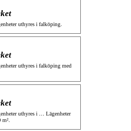
cket
enheter uthyres i falköping.
cket
genheter uthyres i falköping med
cket
genheter uthyres i … Lägenheter
0 m².