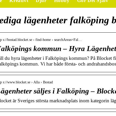
e
Kreativt
Djur
Hobby
Gör Det Själv
ediga lägenheter falköping b
tp s://bostad.blocket.se › find-home › searchAreas=Fal…
alköpings kommun – Hyra Lägenhet 
ill du hyra lägenheter i Falköpings kommun? På Blocket fin
alköpings kommun. Vi har både första- och andrahandsbos
tp s://www.blocket.se › Alla › Bostad
ägenheter säljes i Falköping – Block
locket är Sveriges största marknadsplats inom kategorin läge