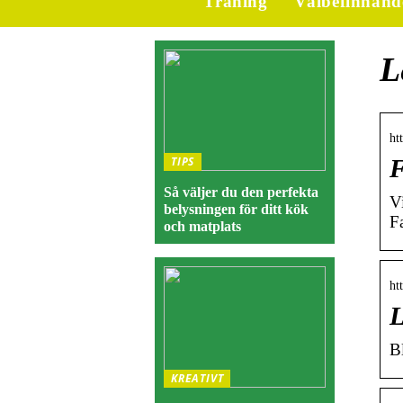
Träning
Välbefinnand
L
ht
TIPS
F
Så väljer du den perfekta
V
belysningen för ditt kök
F
och matplats
ht
L
B
KREATIVT