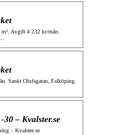
cket
 m². Avgift 4 232 kr/mån.
 …
cket
ån. Sankt Olofsgatan, Falköping.
-30 – Kvalster.se
ning – Kvalster.se