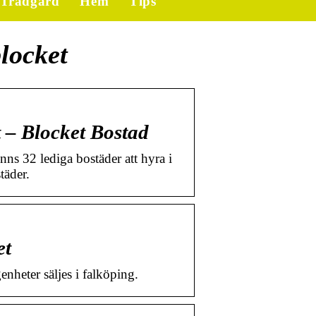
Trädgård
Hem
Tips
locket
– Blocket Bostad
ns 32 lediga bostäder att hyra i
täder.
et
nheter säljes i falköping.