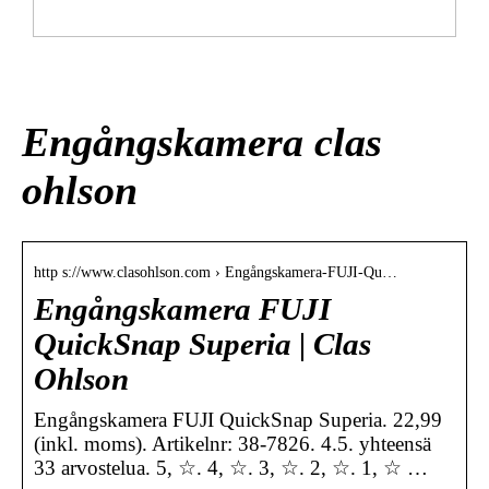
Så här gör du när ditt barn har ont i magen
Engångskamera clas
ohlson
http s://www.clasohlson.com › Engångskamera-FUJI-Qu…
Engångskamera FUJI
QuickSnap Superia | Clas
Ohlson
Engångskamera FUJI QuickSnap Superia. 22,99
(inkl. moms). Artikelnr: 38-7826. 4.5. yhteensä
33 arvostelua. 5, ☆. 4, ☆. 3, ☆. 2, ☆. 1, ☆ …