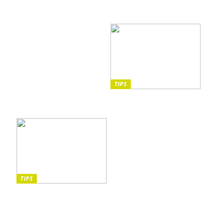
Sista minuten-resor: Din
Vilka instrument passar
guide till spontana äventyr
bäst för barn?
och oförglömliga
upplevelser
TIPS
5 saker att tänka på när du
promenerar
TIPS
Upptäck trolleriets
underbara värld – Guide
till trollerilådor