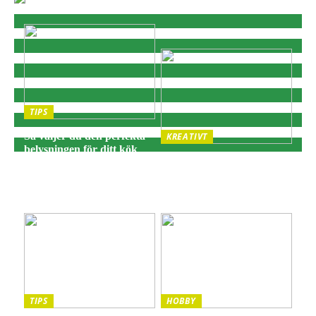
TIPS
Så väljer du den perfekta
KREATIVT
belysningen för ditt kök
Adventsljusstake:
och matplats
Traditionell julbelysning
för hemtrevnad och
stämning
TIPS
HOBBY