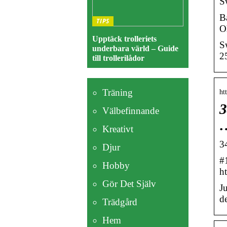
S
B
TIPS
O
Upptäck trolleriets
S
underbara värld – Guide
2
till trollerilådor
Träning
ht
3
Välbefinnande
Kreativt
34
Djur
#
Hobby
h
Gör Det Själv
J
de
Trädgård
Hem