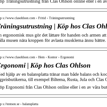
öp Träningsutrustning från Clas Ohlson online eller i en av
tp s://www.clasohlson.com › Fritid › Träningsutrustning
räningsutrustning | Köp hos Clas Oh
n ergonomisk mus gör det lättare för handen och armen att 
ålla musen nära kroppen för avlasta musklerna ännu bättre
tp s://www.clasohlson.com › Hem › Kontor › Ergonomi
rgonomi | Köp hos Clas Ohlson
ed hjälp av en balansplatta tränar man både balans och k
ågprisbutikerna, till exempel Biltema, Rusta, Jula och Clas 
öp Ergonomi från Clas Ohlson online eller i en av våra but
tp s://testson.se › balansplatta