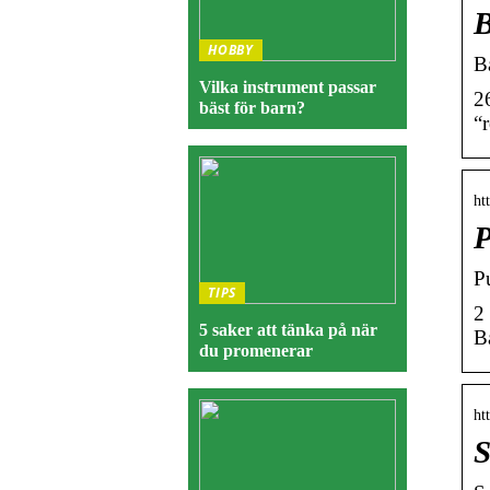
B
HOBBY
B
Vilka instrument passar
2
bäst för barn?
“r
ht
P
P
TIPS
2
5 saker att tänka på när
Ba
du promenerar
ht
S