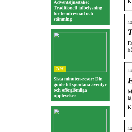
K
Adventsljusstake:
Traditionell julbelysning
för hemtrevnad och
stämning
ht
T
E
h
TIPS
ht
E
Sista minuten-resor: Din
guide till spontana äventyr
och oförglömliga
M
upplevelser
l
K
ht