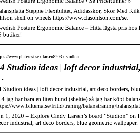
wedish Posture Ergonomic Balance • Se PriceRunner »
alansplatta Steppie Flexibilitet, Adidasskor, Skor Med Ki
hlson shelf on wheels https://www.clasohlson.com/se.
wedish Posture Ergonomic Balance – Hitta lägsta pris hos 
5 butiker!
tp s://www.pinterest.se › larsen8203 › studion
4 Studion ideas | loft decor industrial,
…
 Studion ideas | loft decor industrial, art deco borders, bl
14 jag har bara en liten hund (sheltie) så jag har köpt bala
ttps://www.biltema.se/fritid/traning/balanstraning/balanspla
un 1, 2020 – Explore Cindy Larsen’s board “Studion” on Pi
cor industrial, art deco borders, blue geometric wallpaper.