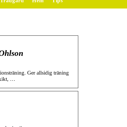
Trädgård
Hem
Tips
 Ohlson
onsträning. Ger allsidig träning
skikt, …