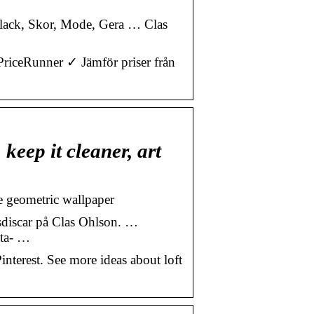
lklack, Skor, Mode, Gera … Clas
PriceRunner ✓ Jämför priser från
 keep it cleaner, art
ue geometric wallpaper
nsdiscar på Clas Ohlson. …
tta- …
nterest. See more ideas about loft