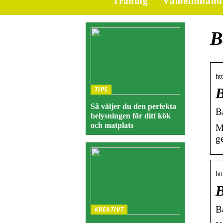
Träning
Välbefinnand
B
ht
TIPS
B
Så väljer du den perfekta
B
belysningen för ditt kök
och matplats
M
ge
ht
B
B
KREATIVT