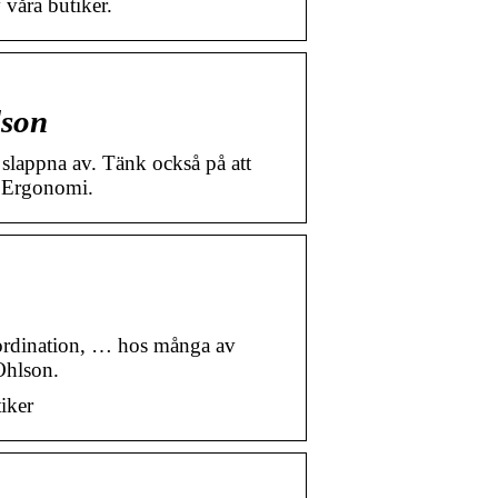
 våra butiker.
lson
slappna av. Tänk också på att
. Ergonomi.
oordination, … hos många av
Ohlson.
iker