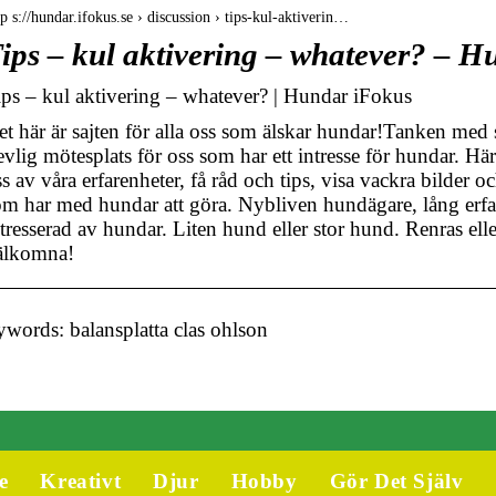
tp s://hundar.ifokus.se › discussion › tips-kul-aktiverin…
ips – kul aktivering – whatever? – 
ips – kul aktivering – whatever? | Hundar iFokus
et här är sajten för alla oss som älskar hundar!Tanken med s
evlig mötesplats för oss som har ett intresse för hundar. Hä
s av våra erfarenheter, få råd och tips, visa vackra bilder oc
om har med hundar att göra. Nybliven hundägare, lång erfa
tresserad av hundar. Liten hund eller stor hund. Renras elle
älkomna!
words: balansplatta clas ohlson
e
Kreativt
Djur
Hobby
Gör Det Själv