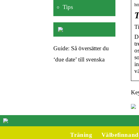
ht
Tips
T
T
D
tr
Guide: Så översätter du
os
s
‘due date’ till svenska
in
v
Key
Träning
Välbefinnand