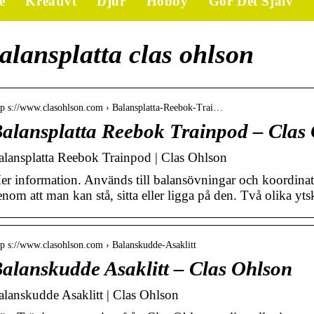
e
Kreativt
Djur
Hobby
Gör Det Själv
alansplatta clas ohlson
tp s://www.clasohlson.com › Balansplatta-Reebok-Trai…
alansplatta Reebok Trainpod – Clas
alansplatta Reebok Trainpod | Clas Ohlson
er information. Används till balansövningar och koordinati
nom att man kan stå, sitta eller ligga på den. Två olika yt
tp s://www.clasohlson.com › Balanskudde-Asaklitt
alanskudde Asaklitt – Clas Ohlson
alanskudde Asaklitt | Clas Ohlson