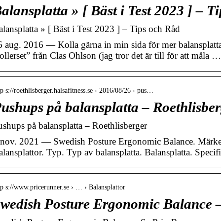
alansplatta » [ Bäst i Test 2023 ] – T
alansplatta » [ Bäst i Test 2023 ] – Tips och Råd
6 aug. 2016 — Kolla gärna in min sida för mer balansplatta
ollerset” från Clas Ohlson (jag tror det är till för att måla …
tp s://roethlisberger.halsafitness.se › 2016/08/26 › pus…
ushups på balansplatta – Roethlisber
ushups på balansplatta – Roethlisberger
 nov. 2021 — Swedish Posture Ergonomic Balance. Märke.
lansplattor. Typ. Typ av balansplatta. Balansplatta. Specifi
tp s://www.pricerunner.se › … › Balansplattor
wedish Posture Ergonomic Balance 